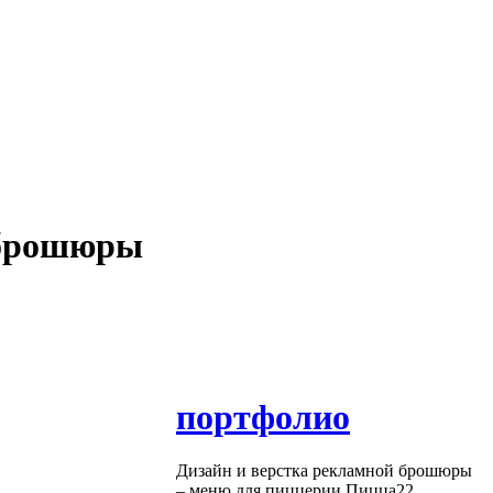
 брошюры
портфолио
Дизайн и верстка рекламной брошюры
– меню для пиццерии Пицца22.