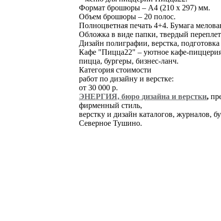
Формат брошюры – А4 (210 х 297) мм.
Объем брошюры – 20 полос.
Полноцветная печать 4+4. Бумага мелова
Обложка в виде папки, твердый переплет
Дизайн полиграфии, верстка, подготовк
Кафе "Пицца22" – уютное кафе-пиццерия
пицца, бургеры, бизнес-ланч.
Категория стоимости
работ по дизайну и верстке:
от
30 000
р.
ЭНЕРГИЯ, бюро дизайна и верстки
,
пре
фирменный стиль,
верстку и дизайн каталогов, журналов, 
Северное Тушино.